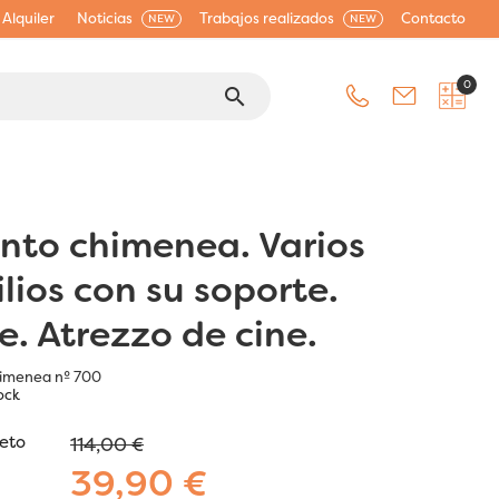
Alquiler
Noticias
Trabajos realizados
Contacto
NEW
NEW
0
search
nto chimenea. Varios
lios con su soporte.
e. Atrezzo de cine.
imenea nº 700
ock
jeto
114,00 €
39,90 €