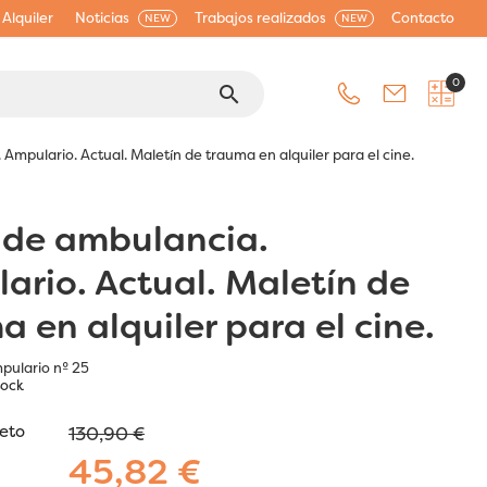
Alquiler
Noticias
Trabajos realizados
Contacto
NEW
NEW
0
search
Ampulario. Actual. Maletín de trauma en alquiler para el cine.
 de ambulancia.
ario. Actual. Maletín de
a en alquiler para el cine.
pulario nº 25
tock
jeto
130,90 €
45,82 €