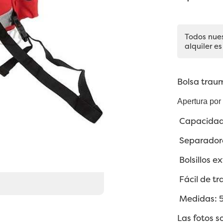
Todos nue
alquiler es
Bolsa trau
Apertura por
Capacidad
Separadore
Bolsillos e
Fácil de tr
Medidas: 5
Las fotos s