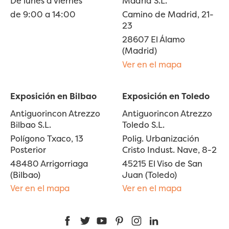
De lunes a viernes
Madrid S.L.
de 9:00 a 14:00
Camino de Madrid, 21-
23
28607 El Álamo
(Madrid)
Ver en el mapa
Exposición en Bilbao
Exposición en Toledo
Antiguorincon Atrezzo
Antiguorincon Atrezzo
Bilbao S.L.
Toledo S.L.
Polígono Txaco, 13
Polig. Urbanización
Posterior
Cristo Indust. Nave, 8-2
48480 Arrigorriaga
45215 El Viso de San
(Bilbao)
Juan (Toledo)
Ver en el mapa
Ver en el mapa
Facebook
Twitter
YouTube
Pinterest
Instagram
LinkedIn