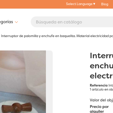
Select Language
▼
Blog
Interruptor de palomilla y enchufe en baquelita. Material electricidad p
Inter
enchu
elect
Referencia
In
1 artículo
en st
Valor del ob
Precio por
alquiler