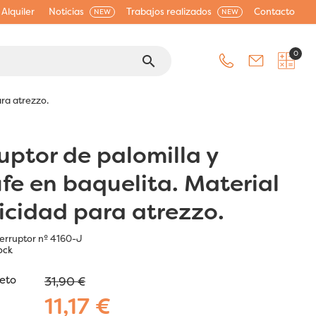
Alquiler
Noticias
Trabajos realizados
Contacto
NEW
NEW
0
search
ara atrezzo.
ruptor de palomilla y
fe en baquelita. Material
ricidad para atrezzo.
terruptor nº 4160-J
ock
jeto
31,90 €
11,17 €