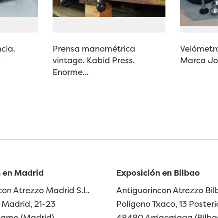
cia.
Prensa manométrica
Velómetro
e
vintage. Kabid Press.
Marca Joh
Enorme...
 en Madrid
Exposición en Bilbao
con Atrezzo Madrid S.L.
Antiguorincon Atrezzo Bilb
Madrid, 21-23
Polígono Txaco, 13 Posteri
lamo (Madrid)
48480 Arrigorriaga (Bilba