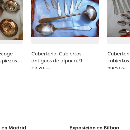
recoge-
Cubertería. Cubiertos
Cuberterí
 piezas....
antiguos de alpaca. 9
cubiertos
piezas....
nuevos....
 en Madrid
Exposición en Bilbao