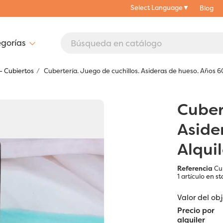
Select Language
▼
Blog
- Cubiertos
Cubertería. Juego de cuchillos. Asideras de hueso. Años 60
Cuber
Aside
Alqui
Referencia
Cu
1 artículo
en st
Valor del ob
Precio por
alquiler