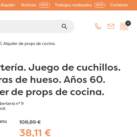
Alquiler
Noticias
Trabajos realizados
Contacto
NEW
NEW
0
search
. Alquiler de props de cocina.
tería. Juego de cuchillos.
ras de hueso. Años 60.
ler de props de cocina.
bertería nº 9
ock
jeto
108,89 €
38,11 €