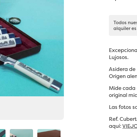
Todos nue
alquiler es
Excepciona
Lujosos.
Asidera de
Origen ale
Mide cada c
original mi
Las fotos s
Ref. Cuber
aquí:
VIEJ