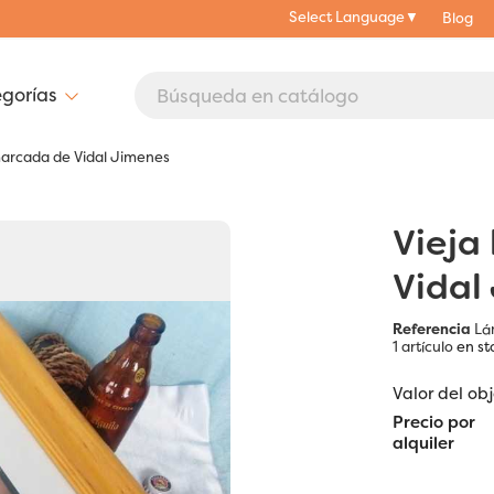
Select Language
▼
Blog
marcada de Vidal Jimenes
Vieja
Vidal
Referencia
Lá
1 artículo
en st
Valor del ob
Precio por
alquiler