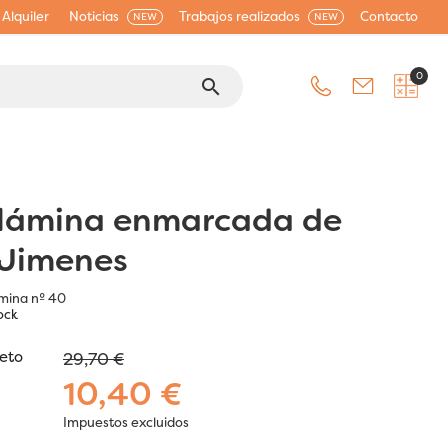
Alquiler
Noticias
Trabajos realizados
Contacto
NEW
NEW
0
search
 lámina enmarcada de
 Jimenes
mina nº 40
ock
jeto
29,70 €
10,40 €
Impuestos excluidos