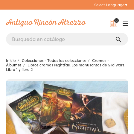
Select Language
▼
0
search
Inicio
Colecciones - Todas las colecciones
Cromos -
Álbumes
Libros cromos Nightfall. Los manuscritos de Gild Wars.
Libro 1 y libro 2