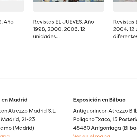
S. Año
Revistas EL JUEVES. Año
Revistas
1998, 2000, 2006. 12
2004. 12
unidades...
diferente
 en Madrid
Exposición en Bilbao
con Atrezzo Madrid S.L.
Antiguorincon Atrezzo Bilb
Madrid, 21-23
Polígono Txaco, 13 Posteri
lamo (Madrid)
48480 Arrigorriaga (Bilba
mapa
Ver en el mapa