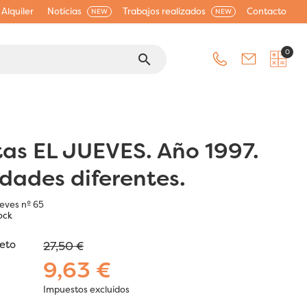
Alquiler
Noticias
Trabajos realizados
Contacto
NEW
NEW
0
search
tas EL JUEVES. Año 1997.
idades diferentes.
eves nº 65
ock
jeto
27,50 €
9,63 €
Impuestos excluidos