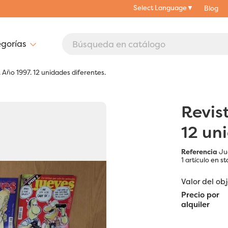
Select Language
▼
Blog
 Año 1997. 12 unidades diferentes.
Revis
12 un
Referencia
Ju
1 artículo
en st
Valor del ob
Precio por
alquiler