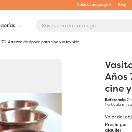
Select Language
▼
Blog
s 70. Atrezzo de época para cine y televisión.
Vasit
Años 
cine y
Referencia
Ch
1 artículo
en st
Valor del ob
Precio por
alquiler