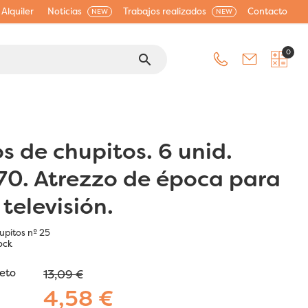
Alquiler
Noticias
Trabajos realizados
Contacto
NEW
NEW
0
search
os de chupitos. 6 unid.
70. Atrezzo de época para
 televisión.
upitos nº 25
ock
jeto
13,09 €
4,58 €