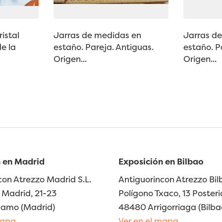
istal
Jarras de medidas en
Jarras d
e la
estaño. Pareja. Antiguas.
estaño. P
Origen...
Origen...
 en Madrid
Exposición en Bilbao
con Atrezzo Madrid S.L.
Antiguorincon Atrezzo Bilb
Madrid, 21-23
Polígono Txaco, 13 Posteri
lamo (Madrid)
48480 Arrigorriaga (Bilba
mapa
Ver en el mapa