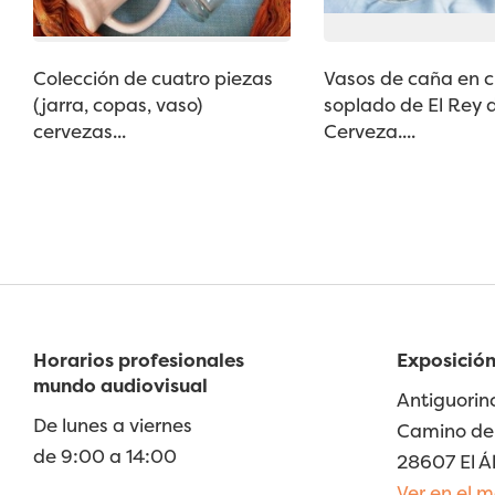
Colección de cuatro piezas
Vasos de caña en cr
(jarra, copas, vaso)
soplado de El Rey d
cervezas...
Cerveza....
Horarios profesionales
Exposición
mundo audiovisual
Antiguorin
De lunes a viernes
Camino de 
de 9:00 a 14:00
28607 El Á
Ver en el 