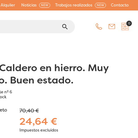
Alquiler
Noticias
Trabajos realizados
Contacto
NEW
NEW
0
search
 Caldero en hierro. Muy
co. Buen estado.
te nº 6
tock
jeto
70,40 €
24,64 €
Impuestos excluidos