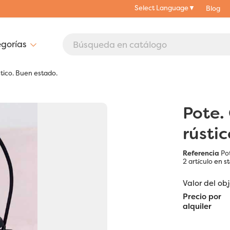
Select Language
▼
Blog
stico. Buen estado.
Pote.
rústi
Referencia
Po
2 artículo
en s
Valor del ob
Precio por
alquiler