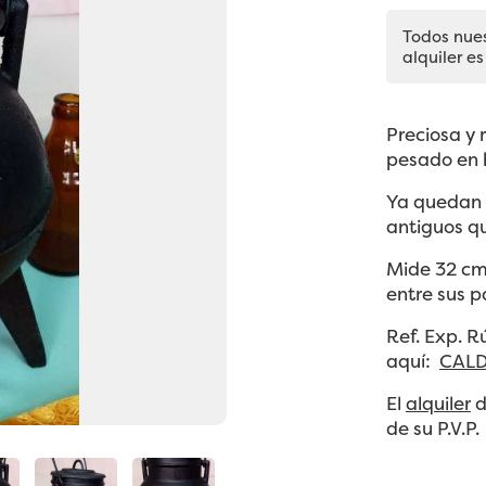
Todos nue
alquiler es
Preciosa y 
pesado en h
Ya quedan 
antiguos qu
Mide 32 cm 
entre sus p
Ref. Exp. 
aquí:
CALD
El
alquiler
d
de su P.V.P.