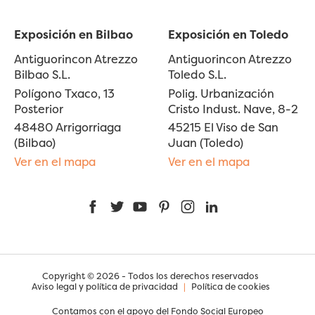
Exposición en Bilbao
Exposición en Toledo
Antiguorincon Atrezzo
Antiguorincon Atrezzo
Bilbao S.L.
Toledo S.L.
Polígono Txaco, 13
Polig. Urbanización
Posterior
Cristo Indust. Nave, 8-2
48480 Arrigorriaga
45215 El Viso de San
(Bilbao)
Juan (Toledo)
Ver en el mapa
Ver en el mapa
Facebook
Twitter
YouTube
Pinterest
Instagram
LinkedIn
Copyright © 2026 - Todos los derechos reservados
Aviso legal y política de privacidad
|
Política de cookies
Contamos con el apoyo del Fondo Social Europeo