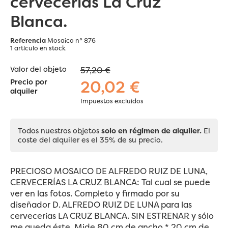
cervecerías La Cruz
Blanca.
Referencia
Mosaico nº 876
1 artículo
en stock
Valor del objeto
57,20 €
20,02 €
Precio por
alquiler
Impuestos excluidos
Todos nuestros objetos
solo en régimen de alquiler.
El
coste del alquiler es el 35% de su precio.
PRECIOSO MOSAICO DE ALFREDO RUIZ DE LUNA,
CERVECERÍAS LA CRUZ BLANCA: Tal cual se puede
ver en las fotos. Completo y firmado por su
diseñador D. ALFREDO RUIZ DE LUNA para las
cervecerías LA CRUZ BLANCA. SIN ESTRENAR y sólo
me queda éste. Mide 80 cm de ancho * 20 cm de