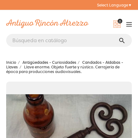
Select Language
▼
0
search
Inicio
Antigüedades - Curiosidades
Candados - Aldabas -
Llaves
Llave enorme. Objeto fuerte y rústico. Cerrajería de
época para producciones audiovisuales.