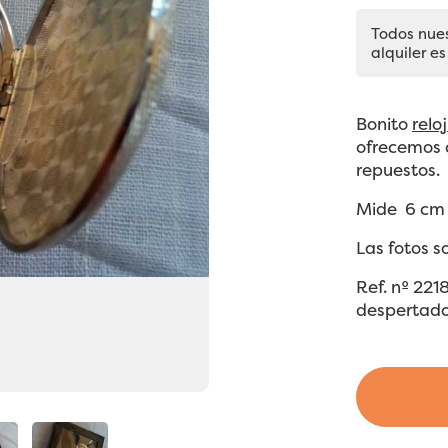
Todos nue
alquiler es
Bonito
reloj
ofrecemos 
repuestos.
Mide 6 cm 
Las fotos s
Ref. nº 221
despertado