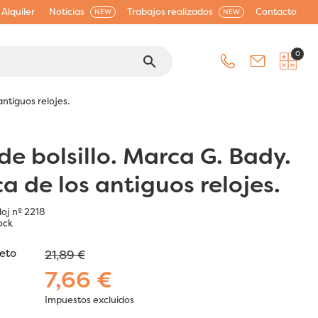
Alquiler
Noticias
Trabajos realizados
Contacto
NEW
NEW
0
search
antiguos relojes.
de bolsillo. Marca G. Bady.
a de los antiguos relojes.
loj nº 2218
ock
jeto
21,89 €
7,66 €
Impuestos excluidos