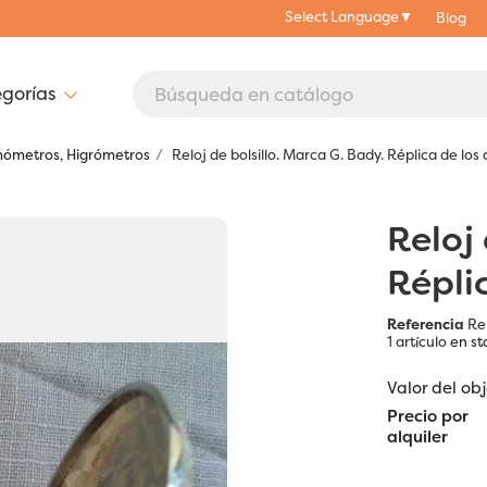
Select Language
▼
Blog
mómetros, Higrómetros
Reloj de bolsillo. Marca G. Bady. Réplica de los 
Reloj 
Réplic
Referencia
Re
1 artículo
en st
Valor del ob
Precio por
alquiler