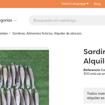
Select Language
▼
Blog
rantes
Sardinas. Alimentos ficticios. Alquiler de atrezzo
Sardin
Alqui
Referencia
Sa
300 artículo
en
Todos nue
alquiler es