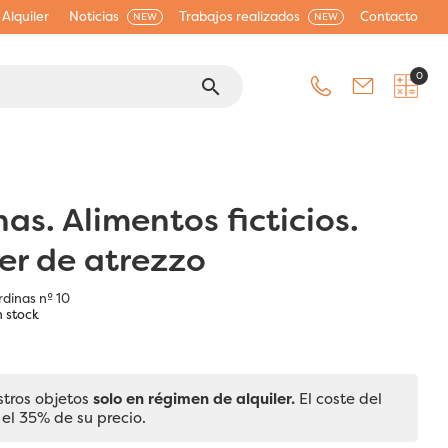
Alquiler
Noticias
Trabajos realizados
Contacto
NEW
NEW
0
search
as. Alimentos ficticios.
ler de atrezzo
rdinas nº 10
 stock
stros objetos
solo en régimen de alquiler.
El coste del
 el 35% de su precio.