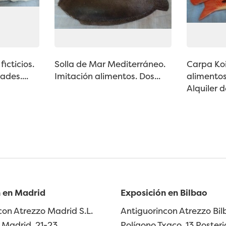
ficticios.
Solla de Mar Mediterráneo.
Carpa Koi
ades....
Imitación alimentos. Dos...
alimentos
Alquiler de
 en Madrid
Exposición en Bilbao
con Atrezzo Madrid S.L.
Antiguorincon Atrezzo Bilb
Madrid, 21-23
Polígono Txaco, 13 Posteri