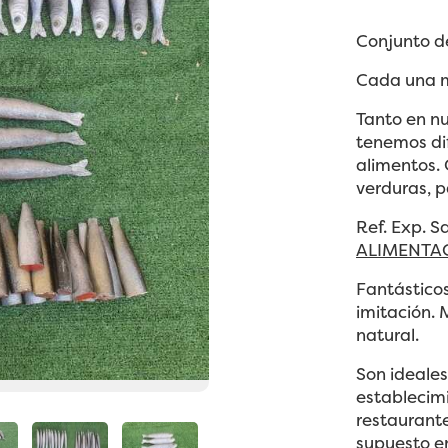
Conjunto de
Cada una m
Tanto en n
tenemos di
alimentos. 
verduras, p
Ref. Exp. S
ALIMENTAC
Fantástico
imitación. 
natural.
Son ideales
establecim
restaurante
supuesto e