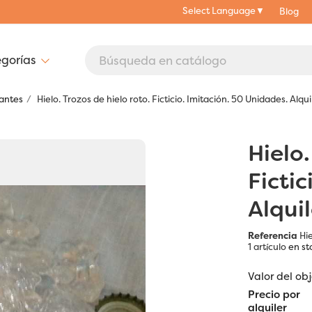
Select Language
▼
Blog
rantes
Hielo. Trozos de hielo roto. Ficticio. Imitación. 50 Unidades. Alqu
Hielo.
Fictic
Alqui
Referencia
Hie
1 artículo
en st
Valor del ob
Precio por
alquiler