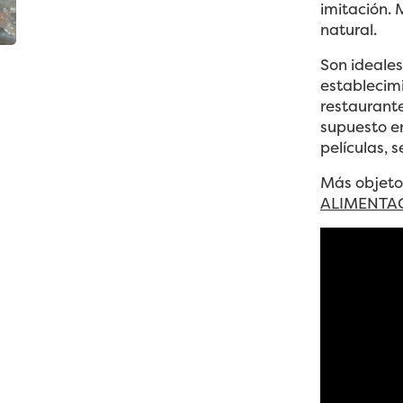
imitación. 
natural.
Son ideales
establecim
restaurante
supuesto e
películas, 
Más objetos
ALIMENTAC