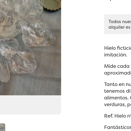
Todos nue
alquiler es
Hielo ficti
imitación.
Mide cada t
aproximad
Tanto en n
tenemos di
alimentos. 
verduras, p
Ref. Hielo n
Fantástico