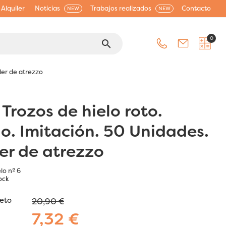
Alquiler
Noticias
Trabajos realizados
Contacto
NEW
NEW
0
search
iler de atrezzo
 Trozos de hielo roto.
io. Imitación. 50 Unidades.
ler de atrezzo
lo nº 6
ock
jeto
20,90 €
7,32 €