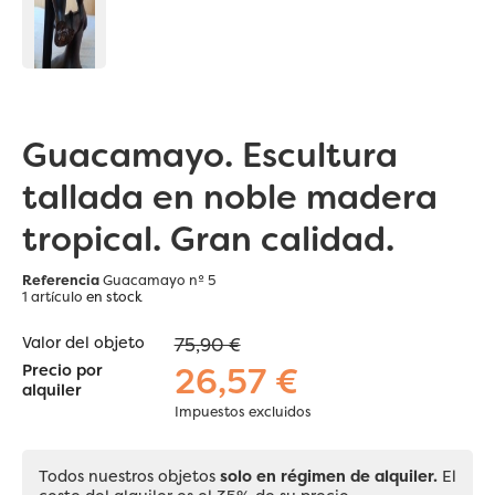
Guacamayo. Escultura
tallada en noble madera
tropical. Gran calidad.
Referencia
Guacamayo nº 5
1 artículo
en stock
Valor del objeto
75,90 €
26,57 €
Precio por
alquiler
Impuestos excluidos
Todos nuestros objetos
solo en régimen de alquiler.
El