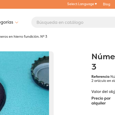
Select Language
▼
Blog
ros en hierro fundición. Nº 3
Númer
3
Referencia
Nú
2 artículo
en s
Valor del ob
Precio por
alquiler