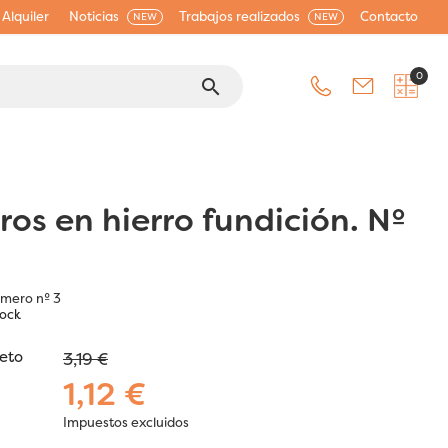
Alquiler
Noticias
Trabajos realizados
Contacto
NEW
NEW
0
search
os en hierro fundición. Nº
mero nº 3
tock
jeto
3,19 €
1,12 €
Impuestos excluidos