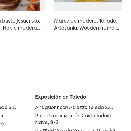
a busto jesucristo.
Marco de madera. Tallado.
. Noble madera....
Artesanía. Wooden frame....
Exposición en Toledo
ao S.L.
Antiguorincon Atrezzo Toledo S.L.
or
Polig. Urbanización Cristo Indust.
Nave, 8-2
o)
45215 El Viso de San Juan (Toledo)