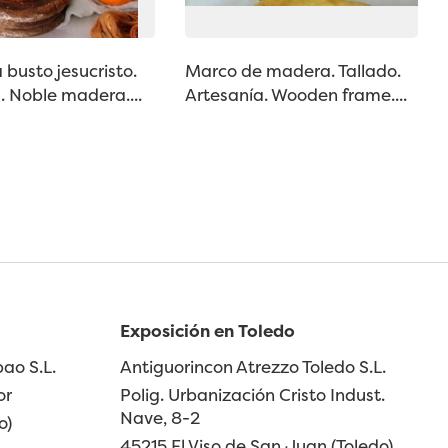
a busto jesucristo.
Marco de madera. Tallado.
. Noble madera....
Artesanía. Wooden frame....
Exposición en Toledo
ao S.L.
Antiguorincon Atrezzo Toledo S.L.
or
Polig. Urbanización Cristo Indust.
Nave, 8-2
o)
45215 El Viso de San Juan (Toledo)