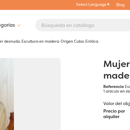
Select Language
▼
Blog
r desnuda. Escultura en madera. Origen Cuba. Erótica.
Mujer
mader
Referencia
Es
1 artículo
en st
Valor del ob
Precio por
alquiler