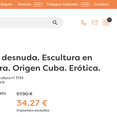
Alquiler
Noticias
Trabajos realizados
Contacto
NEW
NEW
0
search
 desnuda. Escultura en
a. Origen Cuba. Erótica.
cultura nº 3134
ock
jeto
97,90 €
34,27 €
Impuestos excluidos