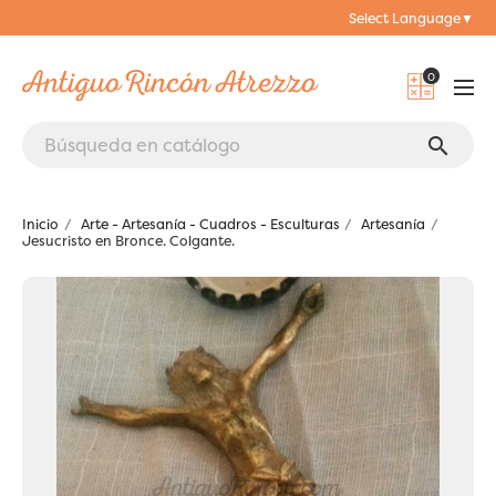
Select Language
▼
0
search
Inicio
Arte - Artesanía - Cuadros - Esculturas
Artesanía
Jesucristo en Bronce. Colgante.