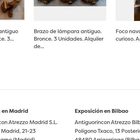
antiguo
Brazo de lámpara antiguo.
Foco nava
. 3...
Bronce. 3 Unidades. Alquiler
curioso. 
de...
 en Madrid
Exposición en Bilbao
con Atrezzo Madrid S.L.
Antiguorincon Atrezzo Bilb
Madrid, 21-23
Polígono Txaco, 13 Posteri
lamo (Madrid)
48480 Arrigorriaga (Bilba