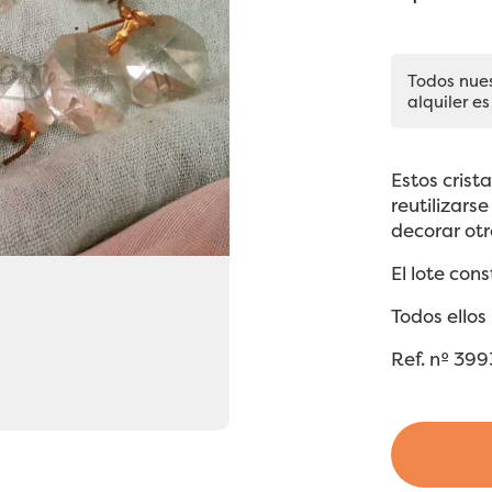
Todos nue
alquiler es
Estos cris
reutilizar
decorar otr
El lote cons
Todos ellos
Ref. nº 399