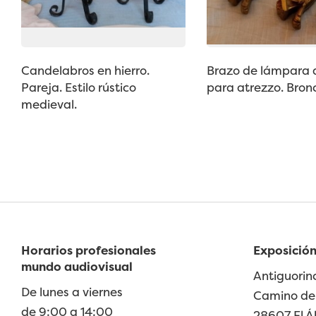
Candelabros en hierro.
Brazo de lámpara 
Pareja. Estilo rústico
para atrezzo. Bronce
medieval.
Horarios profesionales
Exposición
mundo audiovisual
Antiguorin
De lunes a viernes
Camino de 
de 9:00 a 14:00
28607 El Á