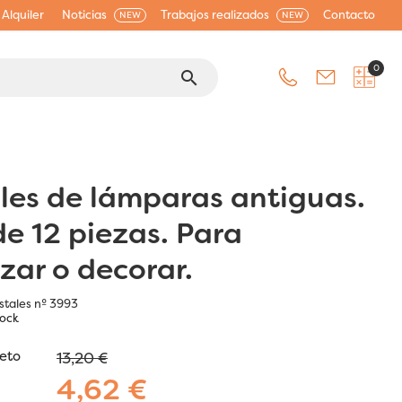
Alquiler
Noticias
Trabajos realizados
Contacto
NEW
NEW
0
search
ales de lámparas antiguas.
de 12 piezas. Para
izar o decorar.
istales nº 3993
tock
jeto
13,20 €
4,62 €