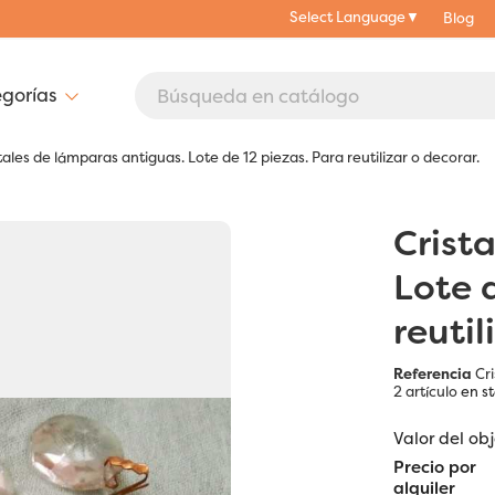
Select Language
▼
Blog
tales de lámparas antiguas. Lote de 12 piezas. Para reutilizar o decorar.
Crist
Lote 
reutil
Referencia
Cr
2 artículo
en s
Valor del ob
Precio por
alquiler