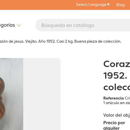
Select Language
▼
Blog
zón de jesús. Viejito. Año 1952. Casi 2 kg. Buena pieza de colección.
Coraz
1952.
colec
Referencia
Cri
1 artículo
en st
Valor del ob
Precio por
alquiler