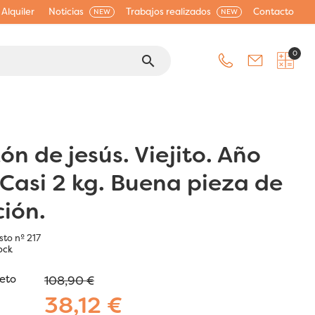
Alquiler
Noticias
Trabajos realizados
Contacto
NEW
NEW
0
search
ón de jesús. Viejito. Año
 Casi 2 kg. Buena pieza de
ción.
sto nº 217
ock
jeto
108,90 €
38,12 €