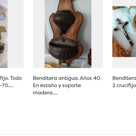
fijo. Todo
Benditera antigua. Años 40.
Benditera 
70....
En estaño y soporte
2 crucifi
madera....