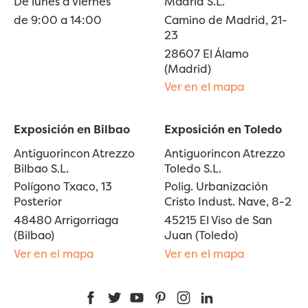
De lunes a viernes
Madrid S.L.
de 9:00 a 14:00
Camino de Madrid, 21-
23
28607 El Álamo
(Madrid)
Ver en el mapa
Exposición en Bilbao
Exposición en Toledo
Antiguorincon Atrezzo
Antiguorincon Atrezzo
Bilbao S.L.
Toledo S.L.
Polígono Txaco, 13
Polig. Urbanización
Posterior
Cristo Indust. Nave, 8-2
48480 Arrigorriaga
45215 El Viso de San
(Bilbao)
Juan (Toledo)
Ver en el mapa
Ver en el mapa
Facebook
Twitter
YouTube
Pinterest
Instagram
LinkedIn