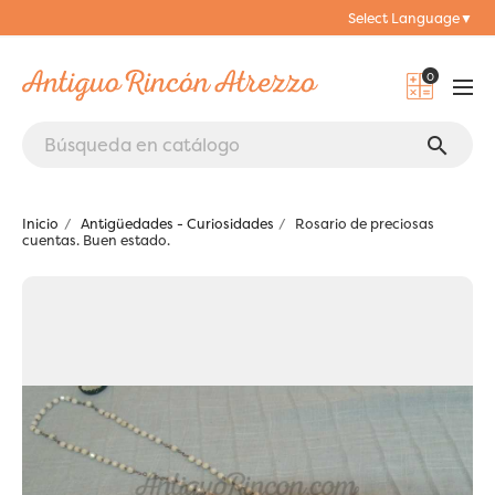
Select Language
▼
0
search
Inicio
Antigüedades - Curiosidades
Rosario de preciosas
cuentas. Buen estado.