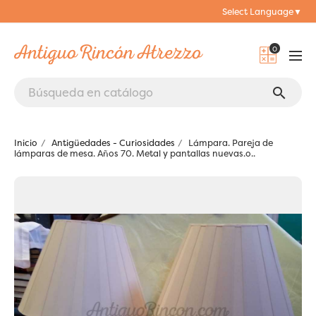
Select Language
▼
0
search
Inicio
Antigüedades - Curiosidades
Lámpara. Pareja de
lámparas de mesa. Años 70. Metal y pantallas nuevas.o..