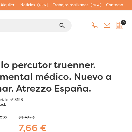
Alquiler
Noticias
Trabajos realizados
Contacto
NEW
NEW
0
search
llo percutor truenner.
umental médico. Nuevo a
nar. Atrezzo España.
tillo nº 3153
tock
jeto
21,89 €
7,66 €