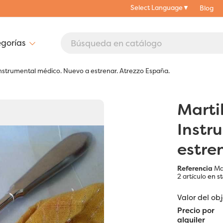
Select Language
▼
Blog
 Instrumental médico. Nuevo a estrenar. Atrezzo España.
Marti
Instr
estre
Referencia
Mar
2 artículo
en s
Valor del ob
Precio por
alquiler