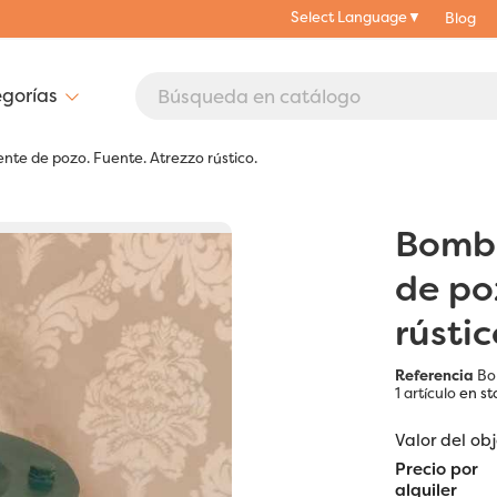
Select Language
▼
Blog
te de pozo. Fuente. Atrezzo rústico.
Bomba
de po
rústic
Referencia
Bo
1 artículo
en st
Valor del ob
Precio por
alquiler