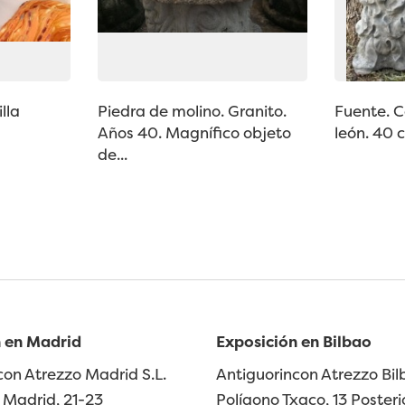
lla
Piedra de molino. Granito.
Fuente. C
Años 40. Magnífico objeto
león. 40 c
de...
 en Madrid
Exposición en Bilbao
con Atrezzo Madrid S.L.
Antiguorincon Atrezzo Bilb
Madrid, 21-23
Polígono Txaco, 13 Posteri