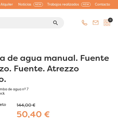
Alquiler
Noticias
Trabajos realizados
Contacto
NEW
NEW
0
search
 de agua manual. Fuente
zo. Fuente. Atrezzo
o.
mba de agua nº 7
ock
jeto
144,00 €
50,40 €