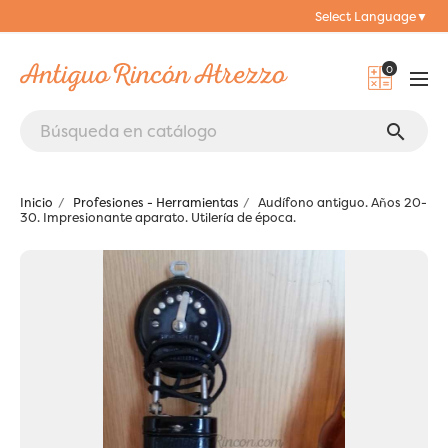
Select Language
▼
0
search
Inicio
Profesiones - Herramientas
Audífono antiguo. Años 20-
30. Impresionante aparato. Utilería de época.