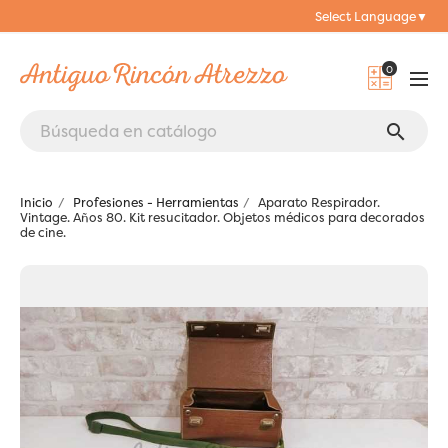
Select Language
▼
0
search
Inicio
Profesiones - Herramientas
Aparato Respirador.
Vintage. Años 80. Kit resucitador. Objetos médicos para decorados
de cine.