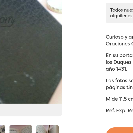
Todos nue
alquiler es
Curioso y an
Oraciones C
En su porta
los Duques 
año 1431.
Las fotos s
páginas tin
Mide 11,5 c
Ref. Exp. R