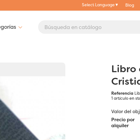
Select Language
▼
Blog
Libro
Cristi
Referencia
Li
1 artículo
en st
Valor del ob
Precio por
alquiler