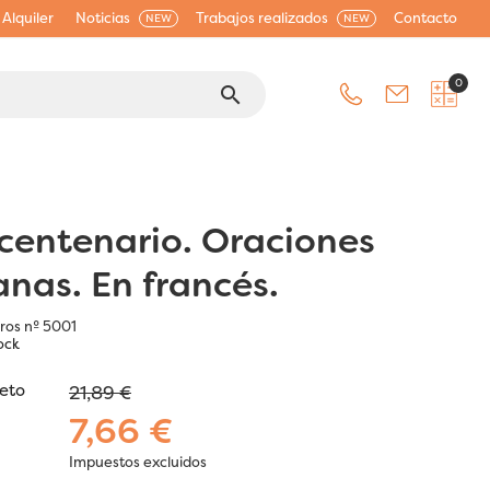
Alquiler
Noticias
Trabajos realizados
Contacto
NEW
NEW
0
search
 centenario. Oraciones
anas. En francés.
bros nº 5001
ock
jeto
21,89 €
7,66 €
Impuestos excluidos