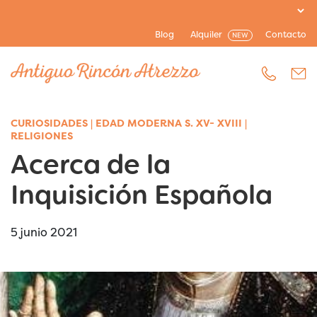
Blog
Alquiler
Contacto
NEW
CURIOSIDADES
|
EDAD MODERNA S. XV- XVIII
|
RELIGIONES
Acerca de la
Inquisición Española
5 junio 2021