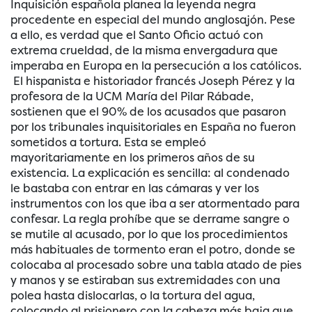
Inquisición española planea la leyenda negra
procedente en especial del mundo anglosajón. Pese
a ello, es verdad que el Santo Oficio actuó con
extrema crueldad, de la misma envergadura que
imperaba en Europa en la persecución a los católicos.
El hispanista e historiador francés Joseph Pérez y la
profesora de la UCM María del Pilar Rábade,
sostienen que el 90% de los acusados que pasaron
por los tribunales inquisitoriales en España no fueron
sometidos a tortura. Esta se empleó
mayoritariamente en los primeros años de su
existencia. La explicación es sencilla: al condenado
le bastaba con entrar en las cámaras y ver los
instrumentos con los que iba a ser atormentado para
confesar. La regla prohíbe que se derrame sangre o
se mutile al acusado, por lo que los procedimientos
más habituales de tormento eran el potro, donde se
colocaba al procesado sobre una tabla atado de pies
y manos y se estiraban sus extremidades con una
polea hasta dislocarlas, o la tortura del agua,
colocando al prisionero con la cabeza más baja que